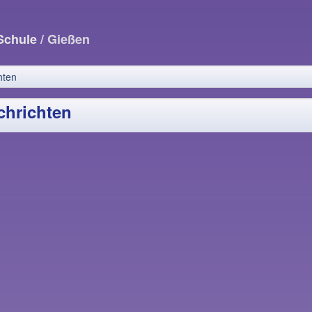
-Schule
/ Gießen
hten
chrichten