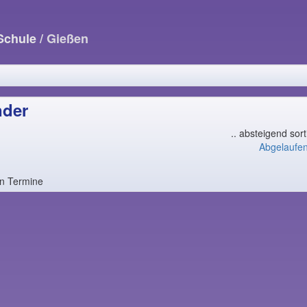
-Schule
/ Gießen
nder
.. absteigend sor
Abgelaufe
en Termine